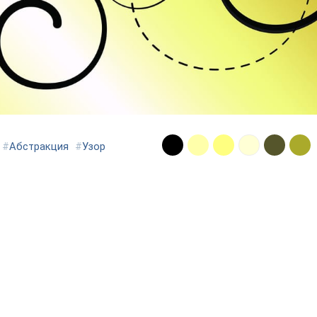
#
Абстракция
#
Узор