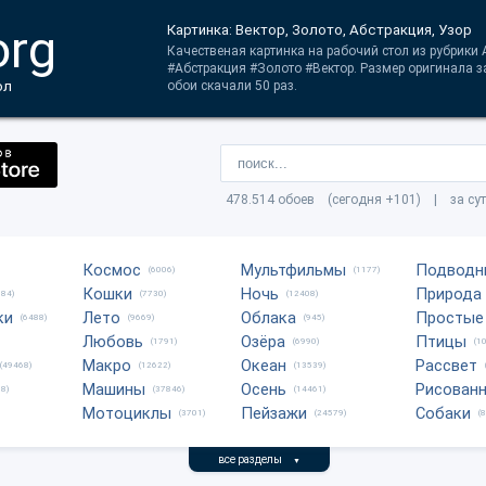
org
Картинка: Вектор, Золото, Абстракция, Узор
Качественая картинка на рабочий стол из рубрики 
#Абстракция #Золото #Вектор. Размер оригинала 
ол
обои скачали 50 раз.
478.514 обоев (сегодня +101) | за су
Космос
Мультфильмы
Подводн
(6006)
(1177)
Кошки
Ночь
Природа
684)
(7730)
(12408)
ки
Лето
Облака
Простые
(6488)
(9669)
(945)
Любовь
Озёра
Птицы
(1791)
(6990)
(1
Макро
Океан
Рассвет
(49468)
(12622)
(13539)
Машины
Осень
Рисован
8)
(37846)
(14461)
Мотоциклы
Пейзажи
Собаки
(3701)
(24579)
(
все разделы
▼