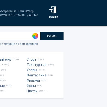
Абстрактные. Теги: #Узор
заставки 5175x4301. Данные
войти
Искать
тки
скачано 63.460 картинок
ый мир
Спорт
(2281)
(1815)
Текстурные
(105933)
(6376)
Узоры
(904)
(3762)
Фантастика
0202)
(821)
Фильмы
(4535)
(334)
ные
Фоны
(4042)
(606)
Цветы
8759)
(28141)