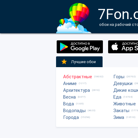
7Fon.
обои на рабочий ст
Лучшие обои
Абстрактные
Горы
(18032)
(20702)
Аниме
Девушки
(1217)
(2
Архитектура
Дикие кош
(2816)
Весна
Еда
(6477)
(13704)
Вода
Животные
(1335)
Водопады
Закаты
(4623)
(1773
Города
Зима
(15296)
(13510)