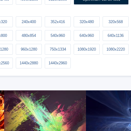
x320
240x400
352x416
320x480
320x568
x800
480x854
540x960
640x960
640x1136
1280
960x1280
750x1334
1080x1920
1080x2220
x2560
1440x2880
1440x2960