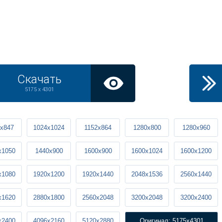
Скачать
5175 x 4301
x847
1024x1024
1152x864
1280x800
1280x960
x1050
1440x900
1600x900
1600x1024
1600x1200
x1080
1920x1200
1920x1440
2048x1536
2560x1440
x1620
2880x1800
2560x2048
3200x2048
3200x2400
x2400
4096x2160
5120x2880
Оригинал: 5175x4301