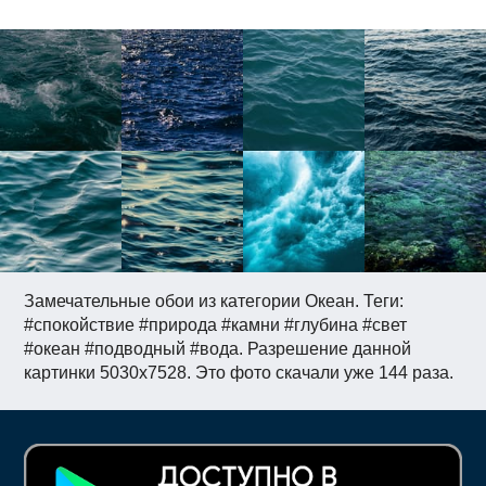
Замечательные обои из категории Океан. Теги:
#спокойствие #природа #камни #глубина #свет
#океан #подводный #вода. Разрешение данной
картинки 5030x7528. Это фото скачали уже 144 раза.