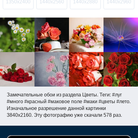
1350x2400
1440x2560
1440x2880
1440x2960
Замечательные обои из раздела Цветы. Теги: #луг
#много #красный #маковое поле #маки #цветы #лето.
Изначальное разрешение данной картинки
3840x2160. Эту фотографию уже скачали 578 раз.