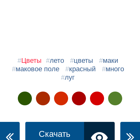
#
Цветы
#
лето
#
цветы
#
маки
#
маковое поле
#
красный
#
много
#
луг
Скачать