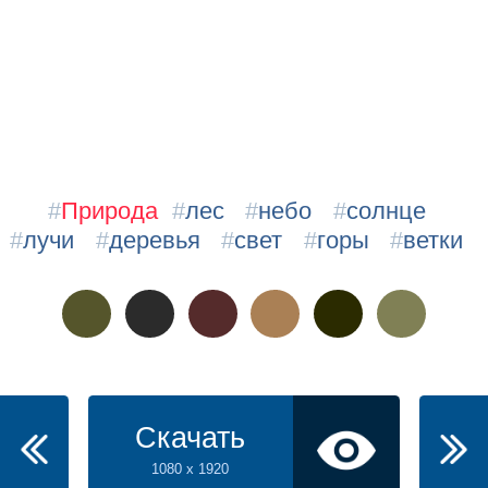
#
Природа
#
лес
#
небо
#
солнце
#
лучи
#
деревья
#
свет
#
горы
#
ветки
Скачать
1080 x 1920