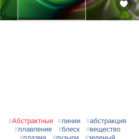
#
Абстрактные
#
линии
#
абстракция
#
плавление
#
блеск
#
вещество
#
плазма
#
пузыри
#
зеленый