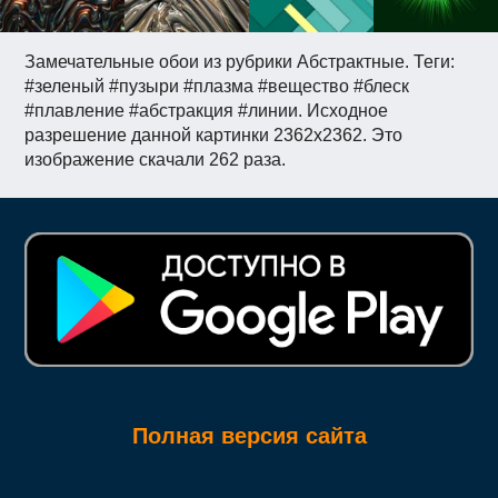
Замечательные обои из рубрики Абстрактные. Теги:
#зеленый #пузыри #плазма #вещество #блеск
#плавление #абстракция #линии. Исходное
разрешение данной картинки 2362x2362. Это
изображение скачали 262 раза.
Полная версия сайта