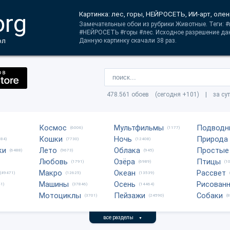
org
Картинка: лес, горы, НЕЙРОСЕТЬ, ИИ-арт, олен
Замечательные обои из рубрики Животные. Теги: #
#НЕЙРОСЕТЬ #горы #лес. Исходное разрешение дан
ол
Данную картинку скачали 38 раз.
478.561 обоев (сегодня +101) | за су
Космос
Мультфильмы
Подводн
(6006)
(1177)
Кошки
Ночь
Природа
684)
(7730)
(12408)
ки
Лето
Облака
Простые
(6488)
(9673)
(945)
Любовь
Озёра
Птицы
(1791)
(6989)
(1
Макро
Океан
Рассвет
(49471)
(12625)
(13539)
Машины
Осень
Рисован
1)
(37846)
(14464)
Мотоциклы
Пейзажи
Собаки
(3701)
(24590)
(
все разделы
▼