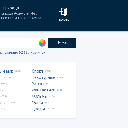
ь, природа
природа #олень #ИИ-арт
ной картинки 7000x3923.
войти
Искать
тки
скачано 62.697 картинок
ый мир
Спорт
(2282)
(1815)
Текстурные
(105950)
(6378)
Узоры
(904)
(3762)
Фантастика
0204)
(821)
Фильмы
(4538)
(334)
ные
Фоны
(4046)
(608)
Цветы
8759)
(28145)