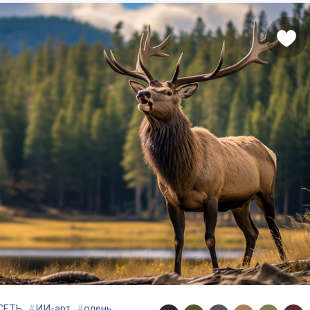
СЕТЬ
#
ИИ-арт
#
олень