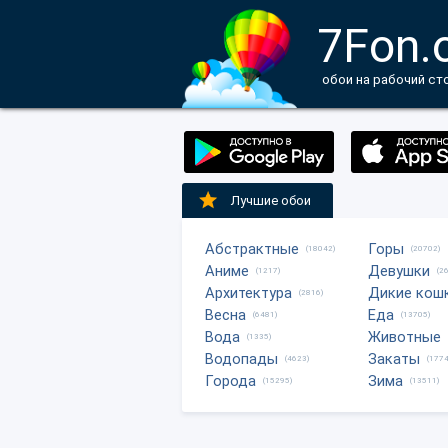
7Fon.
обои на рабочий ст
Лучшие обои
Абстрактные
Горы
(18042)
(20702)
Аниме
Девушки
(1217)
(2
Архитектура
Дикие кош
(2816)
Весна
Еда
(6481)
(13705)
Вода
Животные
(1335)
Водопады
Закаты
(4623)
(1774
Города
Зима
(15295)
(13511)