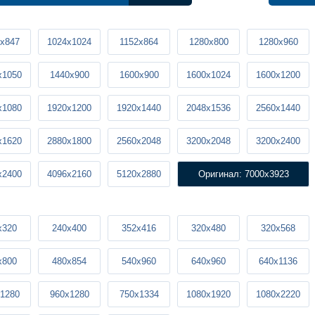
x847
1024x1024
1152x864
1280x800
1280x960
x1050
1440x900
1600x900
1600x1024
1600x1200
x1080
1920x1200
1920x1440
2048x1536
2560x1440
x1620
2880x1800
2560x2048
3200x2048
3200x2400
x2400
4096x2160
5120x2880
Оригинал: 7000x3923
x320
240x400
352x416
320x480
320x568
x800
480x854
540x960
640x960
640x1136
1280
960x1280
750x1334
1080x1920
1080x2220