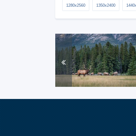
1280x2560
1350x2400
1440