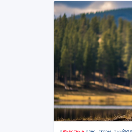
#
Животные
#
лес
#
горы
#
НЕЙРО