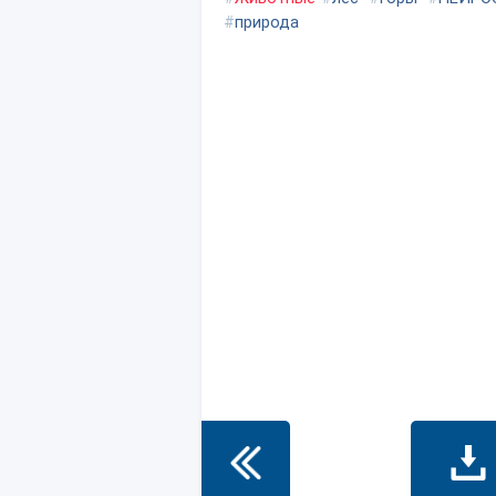
#
природа