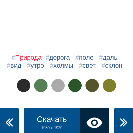
#
Природа
#
дорога
#
поле
#
даль
#
вид
#
утро
#
холмы
#
свет
#
склон
Скачать
1080 x 1920