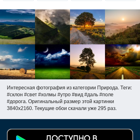
Интересная фотография из категории Природа. Теги:
#склон #свет #холмы #утро #вид #даль #поле
#дорога. Оригинальный размер этой картинки
3840x2160. Текущие обои скачали уже 295 раз.