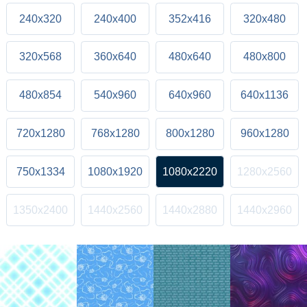
240x320
240x400
352x416
320x480
320x568
360x640
480x640
480x800
480x854
540x960
640x960
640x1136
720x1280
768x1280
800x1280
960x1280
750x1334
1080x1920
1080x2220
1280x2560
1350x2400
1440x2560
1440x2880
1440x2960