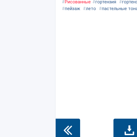
#
Рисованные
#
гортензия
#
гортен
#
пейзаж
#
лето
#
пастельные тон