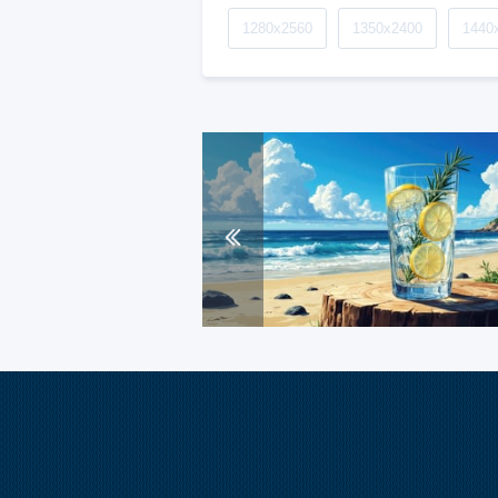
1280x2560
1350x2400
1440