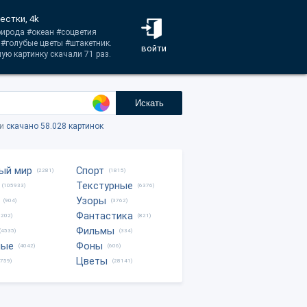
естки, 4k
рирода #океан #соцветия
 #голубые цветы #штакетник.
войти
ую картинку скачали 71 раз.
Искать
ки
скачано 58.028 картинок
ый мир
Спорт
(2281)
(1815)
Текстурные
(105933)
(6376)
Узоры
(904)
(3762)
Фантастика
0202)
(821)
Фильмы
(4535)
(334)
ные
Фоны
(4042)
(606)
Цветы
8759)
(28141)