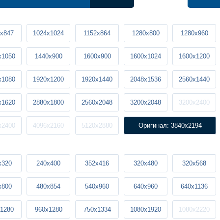
x847
1024x1024
1152x864
1280x800
1280x960
x1050
1440x900
1600x900
1600x1024
1600x1200
x1080
1920x1200
1920x1440
2048x1536
2560x1440
x1620
2880x1800
2560x2048
3200x2048
3200x2400
x2400
4096x2160
5120x2880
Оригинал: 3840x2194
x320
240x400
352x416
320x480
320x568
x800
480x854
540x960
640x960
640x1136
1280
960x1280
750x1334
1080x1920
1080x2220