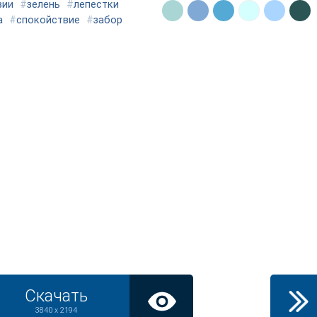
зии
#
зелень
#
лепестки
а
#
спокойствие
#
забор
Скачать
3840 x 2194