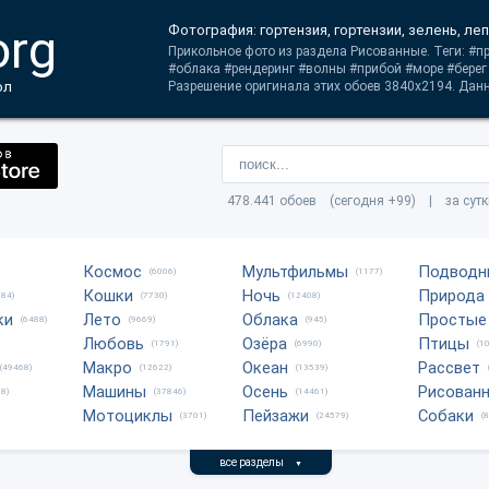
org
Фотография: гортензия, гортензии, зелень, леп
Прикольное фото из раздела Рисованные. Теги: #п
#облака #рендеринг #волны #прибой #море #берег
ол
Разрешение оригинала этих обоев 3840x2194. Данн
478.441 обоев (сегодня +99) | за сут
Космос
Мультфильмы
Подводн
(6006)
(1177)
Кошки
Ночь
Природа
684)
(7730)
(12408)
ки
Лето
Облака
Простые
(6488)
(9669)
(945)
Любовь
Озёра
Птицы
(1791)
(6990)
(1
Макро
Океан
Рассвет
(49468)
(12622)
(13539)
Машины
Осень
Рисован
8)
(37846)
(14461)
Мотоциклы
Пейзажи
Собаки
(3701)
(24579)
(
все разделы
▼