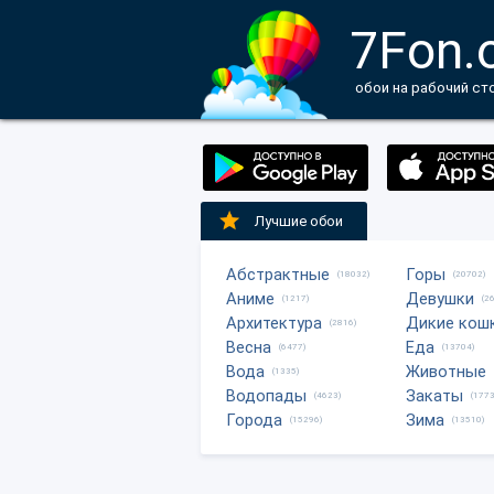
7Fon.
обои на рабочий ст
Лучшие обои
Абстрактные
Горы
(18032)
(20702)
Аниме
Девушки
(1217)
(2
Архитектура
Дикие кош
(2816)
Весна
Еда
(6477)
(13704)
Вода
Животные
(1335)
Водопады
Закаты
(4623)
(1773
Города
Зима
(15296)
(13510)