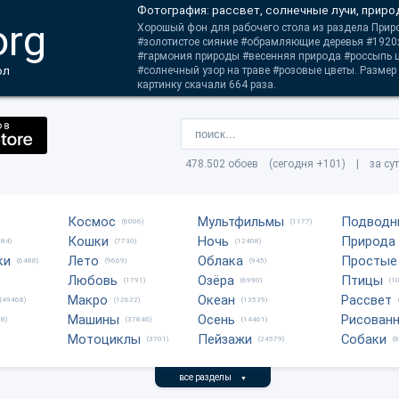
Фотография: рассвет, солнечные лучи, прир
org
Хорошый фон для рабочего стола из раздела Приро
#золотистое сияние #обрамляющие деревья #1920
#гармония природы #весенняя природа #россыпь 
ол
#солнечный узор на траве #розовые цветы. Размер
картинку скачали 664 раза.
478.502 обоев (сегодня +101) | за су
Космос
Мультфильмы
Подводн
(6006)
(1177)
Кошки
Ночь
Природа
684)
(7730)
(12408)
ки
Лето
Облака
Простые
(6488)
(9669)
(945)
Любовь
Озёра
Птицы
(1791)
(6990)
(1
Макро
Океан
Рассвет
(49468)
(12622)
(13539)
Машины
Осень
Рисован
8)
(37846)
(14461)
Мотоциклы
Пейзажи
Собаки
(3701)
(24579)
(
все разделы
▼