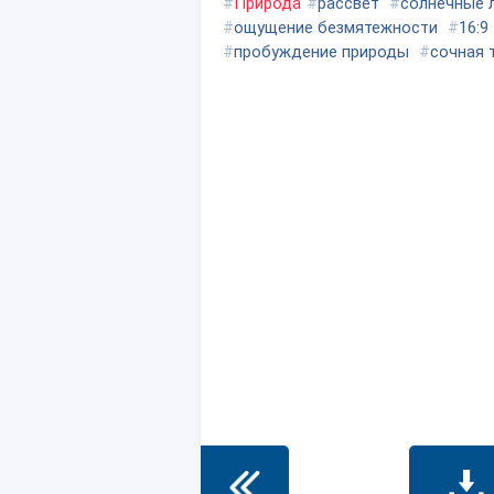
#
Природа
#
рассвет
#
солнечные 
#
ощущение безмятежности
#
16:9
#
пробуждение природы
#
сочная 