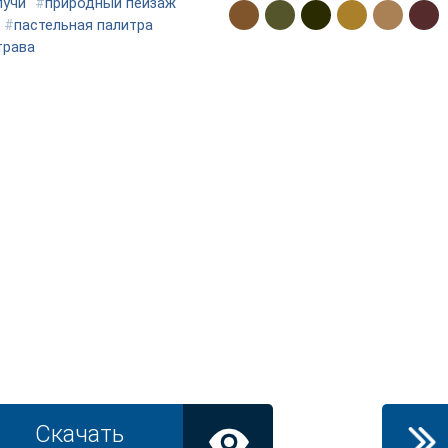
лучи
#
природный пейзаж
#
пастельная палитра
трава
Скачать