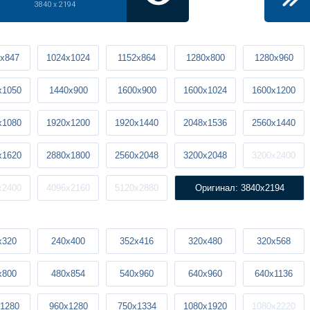
3840 x 2194
x847
1024x1024
1152x864
1280x800
1280x960
x1050
1440x900
1600x900
1600x1024
1600x1200
x1080
1920x1200
1920x1440
2048x1536
2560x1440
x1620
2880x1800
2560x2048
3200x2048
3200x2400
x2400
4096x2160
5120x2880
Оригинал: 3840x2194
x320
240x400
352x416
320x480
320x568
x800
480x854
540x960
640x960
640x1136
1280
960x1280
750x1334
1080x1920
1080x2220