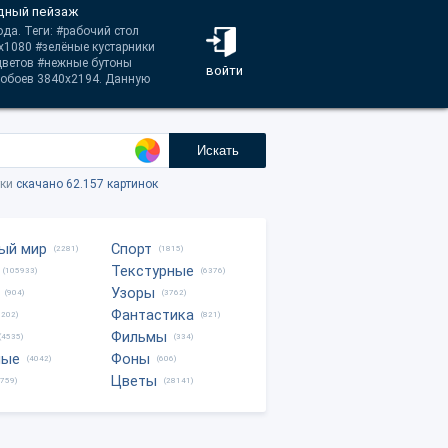
одный пейзаж
да. Теги: #рабочий стол
х1080 #зелёные кустарники
цветов #нежные бутоны
войти
 обоев 3840x2194. Данную
Искать
тки
скачано 62.157 картинок
ый мир
Спорт
(2281)
(1815)
Текстурные
(105933)
(6376)
Узоры
(904)
(3762)
Фантастика
0202)
(821)
Фильмы
(4535)
(334)
ные
Фоны
(4042)
(606)
Цветы
8759)
(28141)