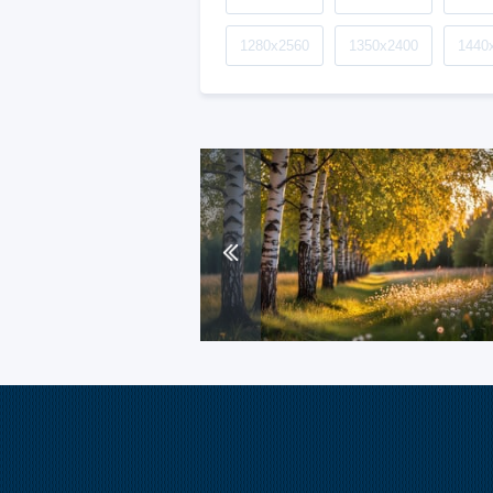
1280x2560
1350x2400
1440