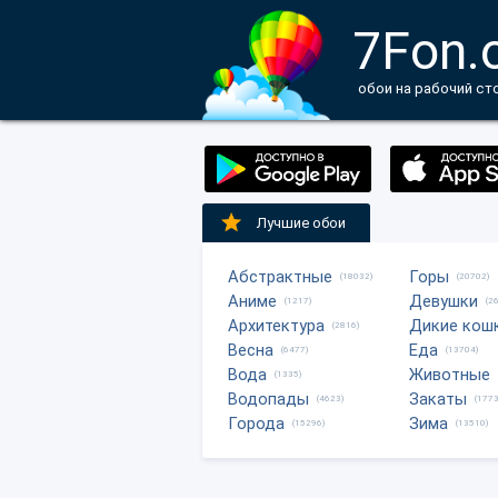
7Fon.
обои на рабочий ст
Лучшие обои
Абстрактные
Горы
(18032)
(20702)
Аниме
Девушки
(1217)
(2
Архитектура
Дикие кош
(2816)
Весна
Еда
(6477)
(13704)
Вода
Животные
(1335)
Водопады
Закаты
(4623)
(1773
Города
Зима
(15296)
(13510)