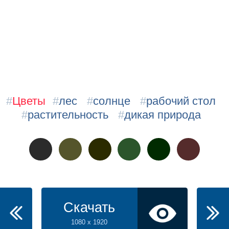
#
Цветы
#
лес
#
солнце
#
рабочий стол
#
растительность
#
дикая природа
Скачать
1080 x 1920