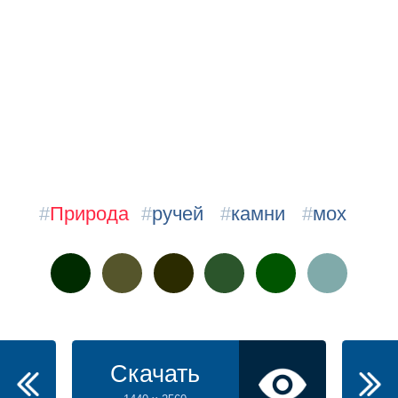
#
Природа
#
ручей
#
камни
#
мох
Скачать