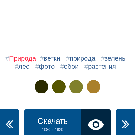
#
Природа
#
ветки
#
природа
#
зелень
#
лес
#
фото
#
обои
#
растения
Скачать
1080 x 1920