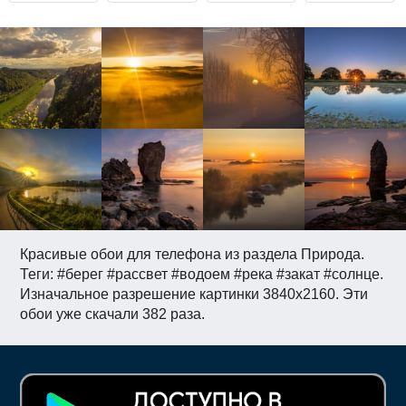
Красивые обои для телефона из раздела Природа.
Теги: #берег #рассвет #водоем #река #закат #солнце.
Изначальное разрешение картинки 3840x2160. Эти
обои уже скачали 382 раза.