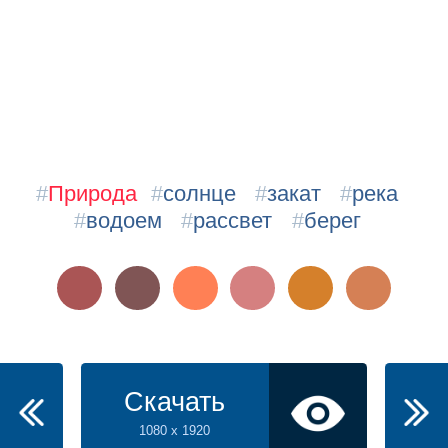
#
Природа
#
солнце
#
закат
#
река
#
водоем
#
рассвет
#
берег
Скачать
1080 x 1920