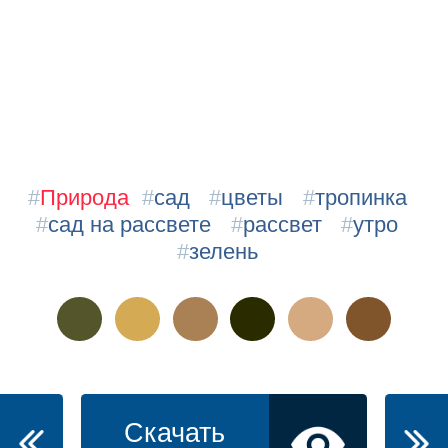
#
Природа
#
сад
#
цветы
#
тропинка
#
сад на рассвете
#
рассвет
#
утро
#
зелень
Скачать