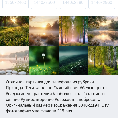
1350x2400
1440x2560
1440x2880
1440x2960
Отличная картинка для телефона из рубрики
Природа. Теги: #солнце #мягкий свет #белые цветы
#сад камней #растения #рабочий стол #золотистое
сияние #умиротворение #свежесть #нейросеть.
Оригинальный размер изображения 3840x2194. Эту
фотографию уже скачали 215 раз.