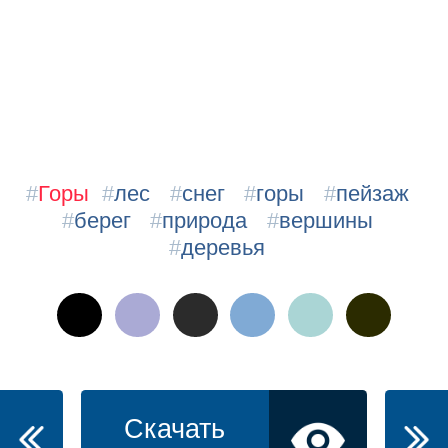
#
Горы
#
лес
#
снег
#
горы
#
пейзаж
#
берег
#
природа
#
вершины
#
деревья
Скачать