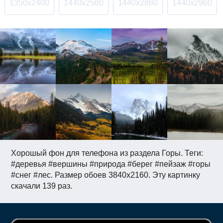
1350x2400
1440x2560
1440x2880
1440x2960
Хорошый фон для телефона из раздела Горы. Теги:
#деревья #вершины #природа #берег #пейзаж #горы
#снег #лес. Размер обоев 3840x2160. Эту картинку
скачали 139 раз.