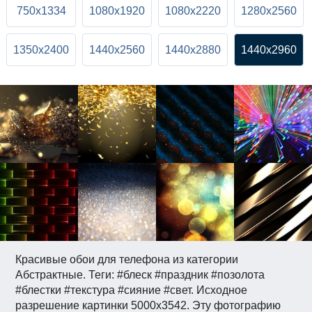
750x1334
1080x1920
1080x2220
1280x2560
1350x2400
1440x2560
1440x2880
1440x2960
Красивые обои для телефона из категории
Абстрактные. Теги: #блеск #праздник #позолота
#блестки #текстура #сияние #свет. Исходное
разрешение картинки 5000x3542. Эту фотографию