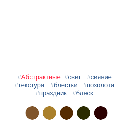
#
Абстрактные
#
свет
#
сияние
#
текстура
#
блестки
#
позолота
#
праздник
#
блеск