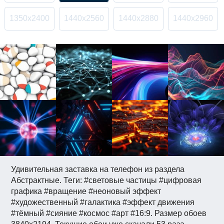
1350x2400
1440x2560
1440x2880
1440x2960
Удивительная заставка на телефон из раздела
Абстрактные. Теги: #световые частицы #цифровая
графика #вращение #неоновый эффект
#художественный #галактика #эффект движения
#тёмный #сияние #космос #арт #16:9. Размер обоев