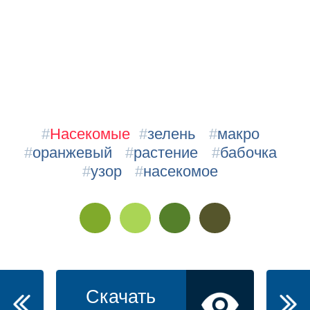
#
Насекомые
#
зелень
#
макро
#
оранжевый
#
растение
#
бабочка
#
узор
#
насекомое
Скачать