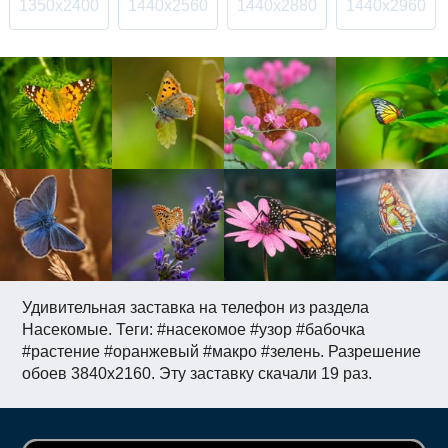
1350x2400
1440x2560
1440x2880
1440x2960
Удивительная заставка на телефон из раздела
Насекомые. Теги: #насекомое #узор #бабочка
#растение #оранжевый #макро #зелень. Разрешение
обоев 3840x2160. Эту заставку скачали 19 раз.