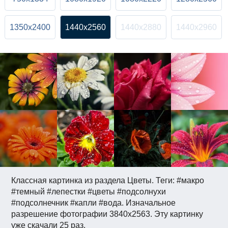
1350x2400
1440x2560
1440x2880
1440x2960
Классная картинка из раздела Цветы. Теги: #макро
#темный #лепестки #цветы #подсолнухи
#подсолнечник #капли #вода. Изначальное
разрешение фотографии 3840x2563. Эту картинку
уже скачали 25 раз.