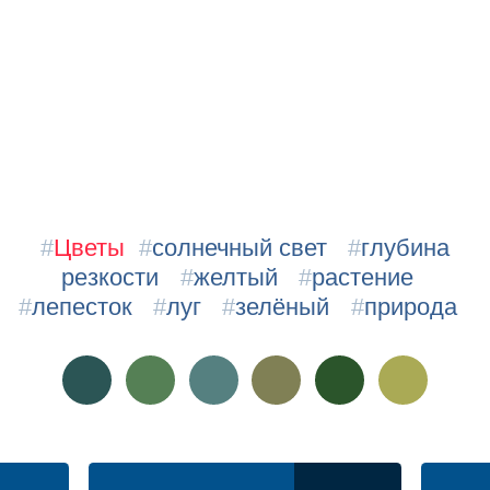
#
Цветы
#
солнечный свет
#
глубина
резкости
#
желтый
#
растение
#
лепесток
#
луг
#
зелёный
#
природа