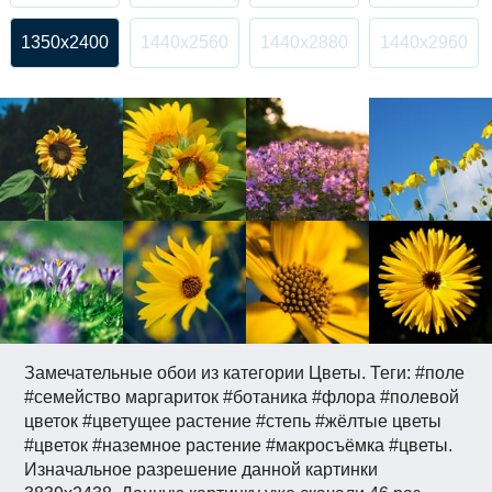
1350x2400
1440x2560
1440x2880
1440x2960
Замечательные обои из категории Цветы. Теги: #поле
#семейство маргариток #ботаника #флора #полевой
цветок #цветущее растение #степь #жёлтые цветы
#цветок #наземное растение #макросъёмка #цветы.
Изначальное разрешение данной картинки