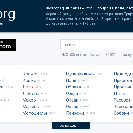
org
Фотография: пейзаж, горы, природа, поле, лет
Хорошый фон для рабочего стола из раздела Приро
#поле #природа #горы #пейзаж. Разрешение оригин
ол
фотографию скачали 178 раз.
478.585 обоев (сегодня +102) | за су
Космос
Мультфильмы
Подводн
(6006)
(1177)
Кошки
Ночь
Природа
684)
(7730)
(12408)
ки
Лето
Облака
Простые
(6488)
(9673)
(945)
Любовь
Озёра
Птицы
(1791)
(6989)
(1
Макро
Океан
Рассвет
(49471)
(12625)
(13539)
Машины
Осень
Рисован
1)
(37846)
(14464)
Мотоциклы
Пейзажи
Собаки
(3701)
(24590)
(
все разделы
▼