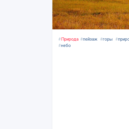
#
Природа
#
пейзаж
#
горы
#
прир
#
небо