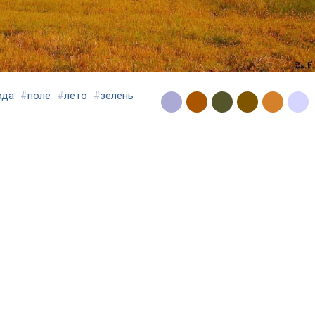
ода
#
поле
#
лето
#
зелень