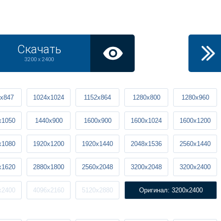
Скачать
3200 x 2400
x847
1024x1024
1152x864
1280x800
1280x960
x1050
1440x900
1600x900
1600x1024
1600x1200
x1080
1920x1200
1920x1440
2048x1536
2560x1440
x1620
2880x1800
2560x2048
3200x2048
3200x2400
x2400
4096x2160
5120x2880
Оригинал: 3200x2400