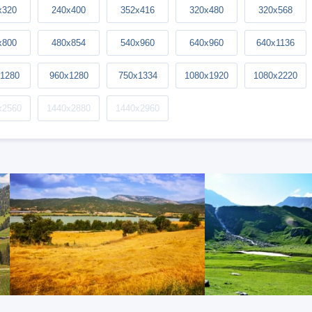
x320
240x400
352x416
320x480
320x568
x800
480x854
540x960
640x960
640x1136
1280
960x1280
750x1334
1080x1920
1080x2220
x2560
1440x2880
1440x2960