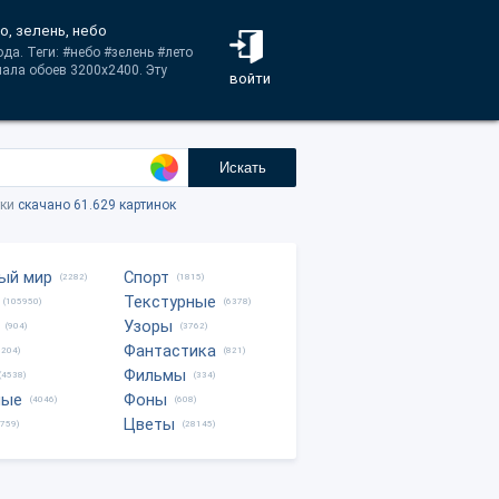
о, зелень, небо
да. Теги: #небо #зелень #лето
ала обоев 3200x2400. Эту
войти
Искать
тки
скачано 61.629 картинок
ый мир
Спорт
(2282)
(1815)
Текстурные
(105950)
(6378)
Узоры
(904)
(3762)
Фантастика
0204)
(821)
Фильмы
(4538)
(334)
ные
Фоны
(4046)
(608)
Цветы
8759)
(28145)