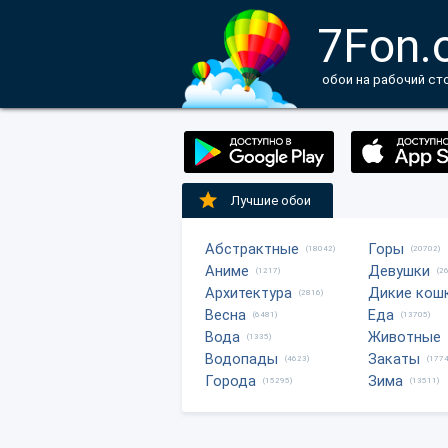
7Fon.
обои на рабочий ст
Лучшие обои
Абстрактные
Горы
(18042)
(20702)
Аниме
Девушки
(1217)
(2
Архитектура
Дикие кош
(2816)
Весна
Еда
(6481)
(13705)
Вода
Животные
(1335)
Водопады
Закаты
(4623)
(1774
Города
Зима
(15295)
(13511)