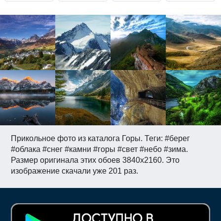
Прикольное фото из каталога Горы. Теги: #берег
#облака #снег #камни #горы #свет #небо #зима.
Размер оригинала этих обоев 3840x2160. Это
изображение скачали уже 201 раз.