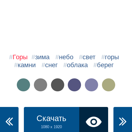
#
Горы
#
зима
#
небо
#
свет
#
горы
#
камни
#
снег
#
облака
#
берег
Скачать
1080 x 1920