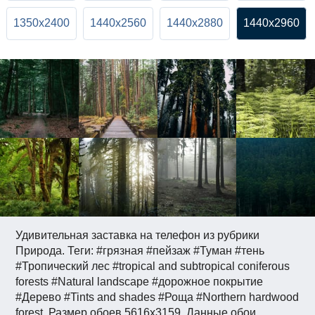
1350x2400
1440x2560
1440x2880
1440x2960
Удивительная заставка на телефон из рубрики
Природа. Теги: #грязная #пейзаж #Туман #тень
#Тропический лес #tropical and subtropical coniferous
forests #Natural landscape #дорожное покрытие
#Дерево #Tints and shades #Роща #Northern hardwood
forest. Размер обоев 5616x3159. Данные обои