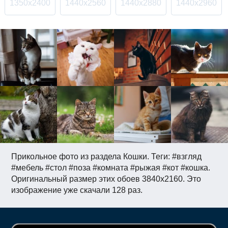
1350x2400
1440x2560
1440x2880
1440x2960
Прикольное фото из раздела Кошки. Теги: #взгляд
#мебель #стол #поза #комната #рыжая #кот #кошка.
Оригинальный размер этих обоев 3840x2160. Это
изображение уже скачали 128 раз.