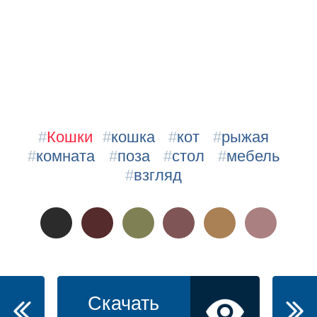
#
Кошки
#
кошка
#
кот
#
рыжая
#
комната
#
поза
#
стол
#
мебель
#
взгляд
Скачать