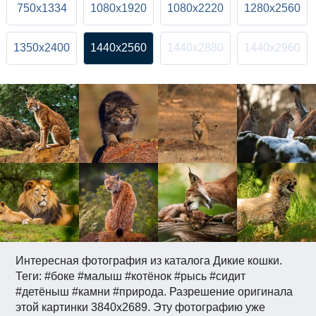
750x1334
1080x1920
1080x2220
1280x2560
1350x2400
1440x2560
1440x2880
1440x2960
Интересная фотография из каталога Дикие кошки.
Теги: #боке #малыш #котёнок #рысь #сидит
#детёныш #камни #природа. Разрешение оригинала
этой картинки 3840x2689. Эту фотографию уже