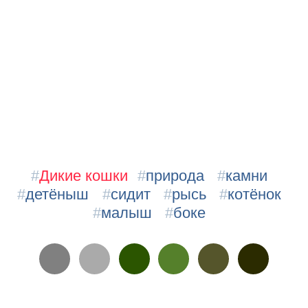
#
Дикие кошки
#
природа
#
камни
#
детёныш
#
сидит
#
рысь
#
котёнок
#
малыш
#
боке