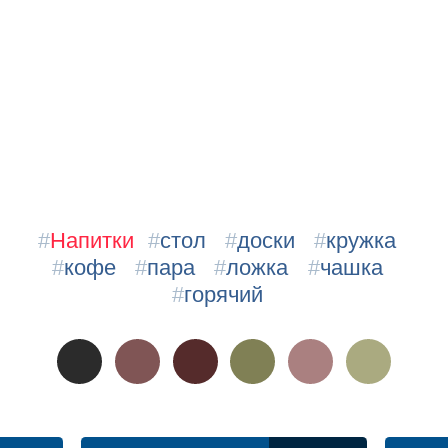
#
Напитки
#
стол
#
доски
#
кружка
#
кофе
#
пара
#
ложка
#
чашка
#
горячий