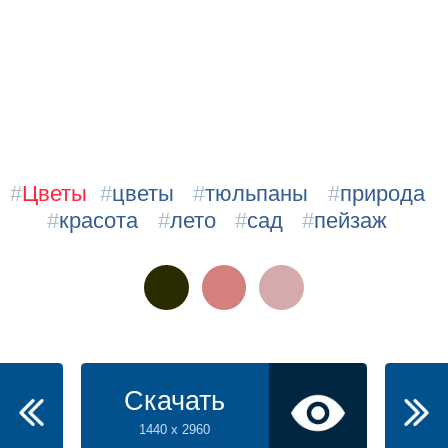
#
Цветы
#
цветы
#
тюльпаны
#
природа
#
красота
#
лето
#
сад
#
пейзаж
Скачать
1440 x 2960