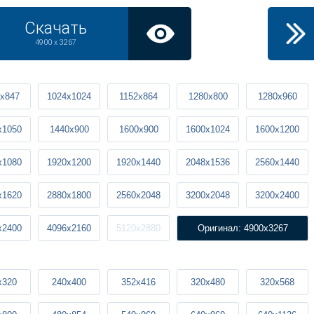
Скачать
4900 x 3267
x847
1024x1024
1152x864
1280x800
1280x960
x1050
1440x900
1600x900
1600x1024
1600x1200
x1080
1920x1200
1920x1440
2048x1536
2560x1440
x1620
2880x1800
2560x2048
3200x2048
3200x2400
x2400
4096x2160
5120x2880
Оригинал: 4900x3267
x320
240x400
352x416
320x480
320x568