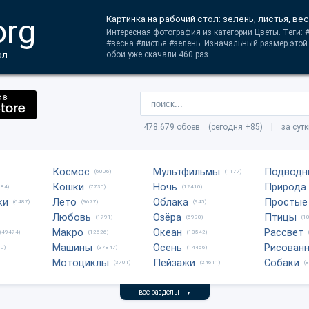
org
Картинка на рабочий стол: зелень, листья, ве
Интересная фотография из категории Цветы. Теги: 
#весна #листья #зелень. Изначальный размер этой
ол
обои уже скачали 460 раз.
478.679 обоев (сегодня +85) | за сут
Космос
Мультфильмы
Подводн
(6006)
(1177)
Кошки
Ночь
Природа
684)
(7730)
(12410)
ки
Лето
Облака
Простые
(6487)
(9677)
(945)
Любовь
Озёра
Птицы
(1791)
(6990)
(1
Макро
Океан
Рассвет
(49474)
(12626)
(13542)
Машины
Осень
Рисован
0)
(37847)
(14466)
Мотоциклы
Пейзажи
Собаки
(3701)
(24611)
(
все разделы
▼