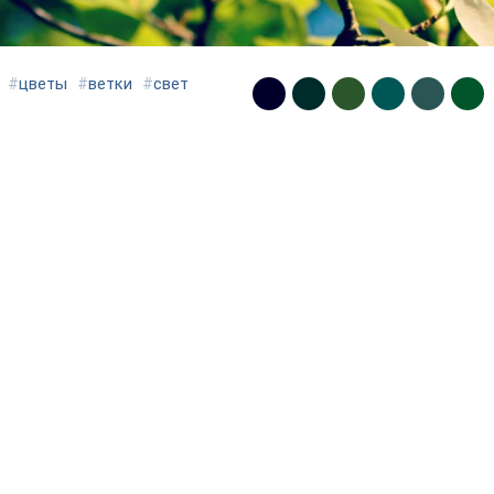
#
цветы
#
ветки
#
свет