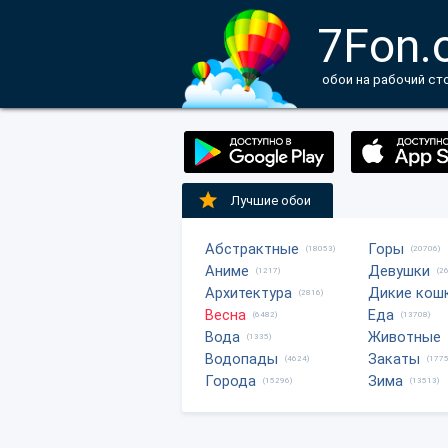
7Fon.
обои на рабочий ст
Лучшие обои
Абстрактные
Горы
(18053)
(20706)
Аниме
Девушки
(1217)
(2
Архитектура
Дикие кош
(2816)
Весна
Еда
(6482)
(13708)
Вода
Животные
(1335)
Водопады
Закаты
(4624)
(1775
Города
Зима
(15296)
(13513)