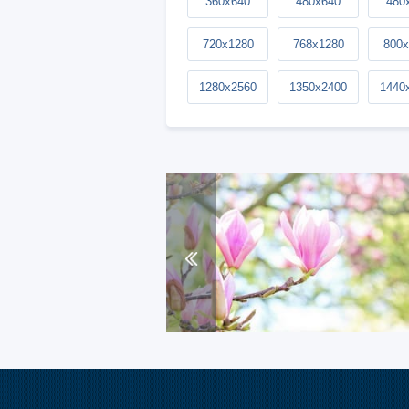
360x640
480x640
480
720x1280
768x1280
800x
1280x2560
1350x2400
1440