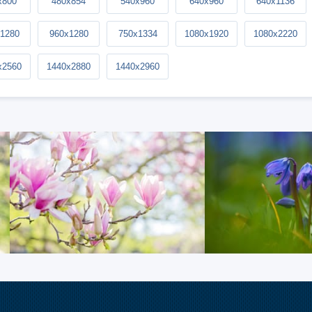
x800
480x854
540x960
640x960
640x1136
1280
960x1280
750x1334
1080x1920
1080x2220
x2560
1440x2880
1440x2960