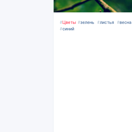
#
Цветы
#
зелень
#
листья
#
весна
#
синий