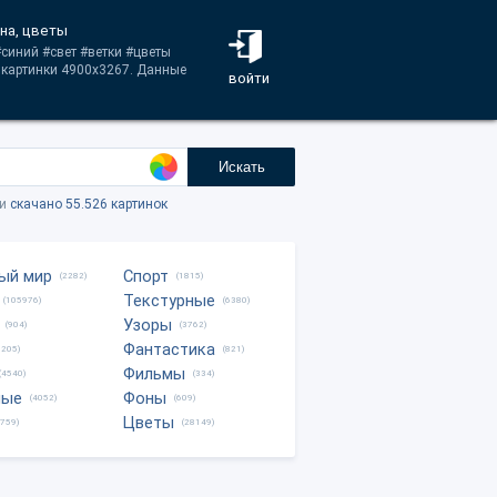
сна, цветы
#синий #свет #ветки #цветы
 картинки 4900x3267. Данные
войти
Искать
ки
скачано 55.526 картинок
ый мир
Спорт
(2282)
(1815)
Текстурные
(105976)
(6380)
Узоры
(904)
(3762)
Фантастика
0205)
(821)
Фильмы
(4540)
(334)
ные
Фоны
(4052)
(609)
Цветы
8759)
(28149)